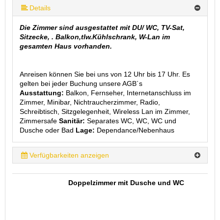
mehr (7 ) »
mehr (7 ) »
mehr (7 ) »
Details
Die Zimmer sind ausgestattet mit DU/ WC, TV-Sat,
Sitzecke, . Balkon,tlw.Kühlschrank, W-Lan im
gesamten Haus vorhanden.
Anreisen können Sie bei uns von 12 Uhr bis 17 Uhr. Es
gelten bei jeder Buchung unsere AGB´s
Ausstattung:
Balkon, Fernseher, Internetanschluss im
Zimmer, Minibar, Nichtraucherzimmer, Radio,
Schreibtisch, Sitzgelegenheit, Wireless Lan im Zimmer,
Zimmersafe
Sanitär:
Separates WC, WC, WC und
Dusche oder Bad
Lage:
Dependance/Nebenhaus
Verfügbarkeiten anzeigen
Doppelzimmer mit Dusche und WC