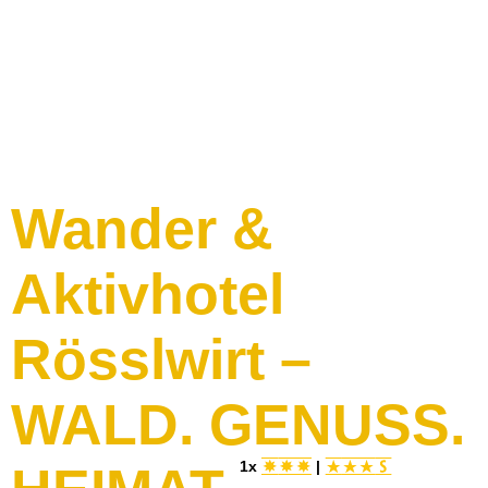
Wander &
Aktivhotel
Rösslwirt –
WALD. GENUSS.
1x
|