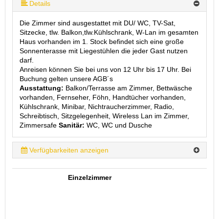
mehr (10 ) »
mehr (10 ) »
mehr (10 ) »
mehr (10 ) »
mehr (10 ) »
mehr (10 ) »
Details
Die Zimmer sind ausgestattet mit DU/ WC, TV-Sat,
Sitzecke, tlw. Balkon,tlw.Kühlschrank, W-Lan im gesamten
Haus vorhanden im 1. Stock befindet sich eine große
Sonnenterasse mit Liegestühlen die jeder Gast nutzen
darf.
Anreisen können Sie bei uns von 12 Uhr bis 17 Uhr. Bei
Buchung gelten unsere AGB´s
Ausstattung:
Balkon/Terrasse am Zimmer, Bettwäsche
vorhanden, Fernseher, Föhn, Handtücher vorhanden,
Kühlschrank, Minibar, Nichtraucherzimmer, Radio,
Schreibtisch, Sitzgelegenheit, Wireless Lan im Zimmer,
Zimmersafe
Sanitär:
WC, WC und Dusche
Verfügbarkeiten anzeigen
Einzelzimmer