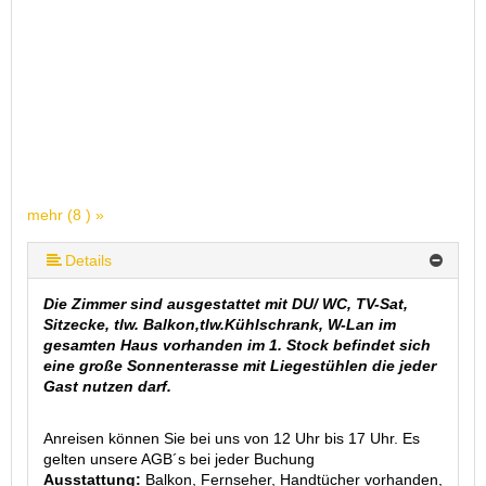
mehr (8 ) »
mehr (8 ) »
mehr (8 ) »
mehr (8 ) »
mehr (8 ) »
Details
Die Zimmer sind ausgestattet mit DU/ WC, TV-Sat,
Sitzecke, tlw. Balkon,tlw.Kühlschrank, W-Lan im
gesamten Haus vorhanden im 1. Stock befindet sich
eine große Sonnenterasse mit Liegestühlen die jeder
Gast nutzen darf.
Anreisen können Sie bei uns von 12 Uhr bis 17 Uhr. Es
gelten unsere AGB´s bei jeder Buchung
Ausstattung:
Balkon, Fernseher, Handtücher vorhanden,