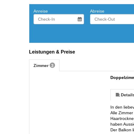
Anreise
Abreise
Leistungen & Preise
Zimmer
3
Doppelzimm
mehr (10 ) »
mehr (10 ) »
mehr (10 ) »
mehr (10 ) »
mehr (10 ) »
mehr (10 ) »
Detail
In den liebe
Alle Zimmer
Haartrockne
haben Aussi
Der Balkon 