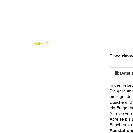
mehr (9 ) »
Einzelzimm
mehr (8 ) »
mehr (8 ) »
mehr (8 ) »
mehr (8 ) »
Detail
In den liebe
Die geräumi
umliegenden
Dusche und 
ein Etagenb
Anreise von
Abreise bis 
Babybett kos
Ausstattun