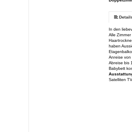
mehr (9 ) »
mehr (9 ) »
mehr (9 ) »
mehr (9 ) »
mehr (9 ) »
Detail
In den liebe
Alle Zimmer
Haartrockne
haben Aussi
Etagenbalko
Anreise von
Abreise bis 
Babybett kos
Ausstattun
Satelliten T