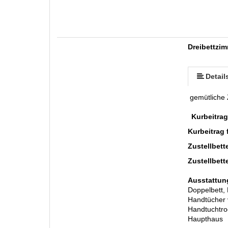
Dreibettzim
Detail
gemütliche 
Kurbeitrag
Kurbeitrag 
Zustellbett
Zustellbett
Ausstattun
Doppelbett,
Handtücher v
Handtuchtr
Haupthaus