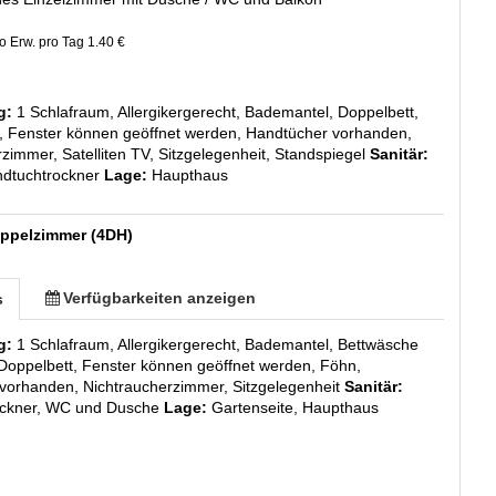
o Erw. pro Tag 1.40 €
g:
1 Schlafraum, Allergikergerecht, Bademantel, Doppelbett,
n, Fenster können geöffnet werden, Handtücher vorhanden,
zimmer, Satelliten TV, Sitzgelegenheit, Standspiegel
Sanitär:
dtuchtrockner
Lage:
Haupthaus
ppelzimmer (4DH)
Verfügbarkeiten anzeigen
s
g:
1 Schlafraum, Allergikergerecht, Bademantel, Bettwäsche
Doppelbett, Fenster können geöffnet werden, Föhn,
vorhanden, Nichtraucherzimmer, Sitzgelegenheit
Sanitär:
ockner, WC und Dusche
Lage:
Gartenseite, Haupthaus