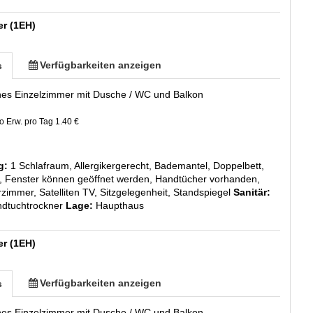
er (1EH)
Verfügbarkeiten anzeigen
s
ines Einzelzimmer mit Dusche / WC und Balkon
o Erw. pro Tag 1.40 €
g:
1 Schlafraum, Allergikergerecht, Bademantel, Doppelbett,
n, Fenster können geöffnet werden, Handtücher vorhanden,
zimmer, Satelliten TV, Sitzgelegenheit, Standspiegel
Sanitär:
dtuchtrockner
Lage:
Haupthaus
er (1EH)
Verfügbarkeiten anzeigen
s
ines Einzelzimmer mit Dusche / WC und Balkon