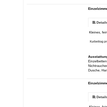
Einzelzimm
Detail
Kleines, fe
Kurbeitrag pr
Ausstattun
Einzelbette
Nichtraucher
Dusche, Han
Einzelzimm
Detail
Kleines, fe